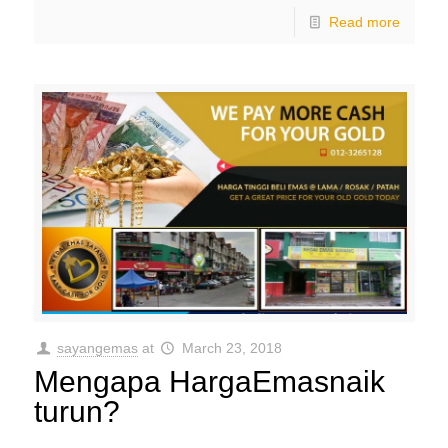
Read more
sayangemas
at
March 23, 2018
Mengapa HargaEmasnaik
turun?