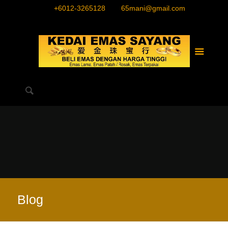
+6012-3265128
65mani@gmail.com
Blog