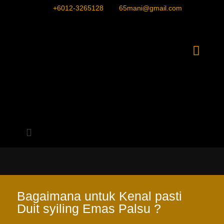
+6012-3265128
65mani@gmail.com
Bagaimana untuk Kenal pasti
Duit syiling Emas Palsu ?