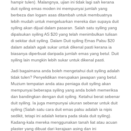
hampir tulen). Malangnya, ujian ini tidak lagi sah kerana
duit syiling emas moden ini mempunyai jumlah yang
berbeza dan logam asas ditambah untuk membuatnya
lebih mudah untuk mengeluarkan mereka dan supaya duit
syiling akan dijual dalam pasaran. Salah satu syiling yang
dipalsukan syiling AS $20 yang telah menimbulkan tulisan
di sekitar duit syiling. Dalam Duit syiling Emas Palsu $20
dalam adalah agak sukar untuk dikenal pasti kerana ia
biasanya diperbuat daripada jumlah emas yang betul. Duit
syiling lain mungkin lebih sukar untuk dikenal pasti.
Jadi bagaimana anda boleh mengetahui duit syiling adalah
tidak tulen? Penyelidikan merupakan jawapan yang betul.
Muzium tempatan anda atau peniaga duit syiling akan
mempunyai beberapa syiling yang anda boleh memeriksa
dan bandingkan dengan duit syiling. Ketahui berat sebenar
duit syiling. Ia juga mempunyai ukuran sebenar untuk duit
syiling (Salah satu cara duit emas palsu adalah ia nipis
sedikit, tetapi ini adalah ketara pada skala duit syiling).
Kadang-kala mereka menggunakan tanah liat atau acuan
plaster yang dibuat dari kerajaan asing dan ini