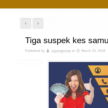
Tiga suspek kes samu
Published by
sayangemas
at
March 23, 2018