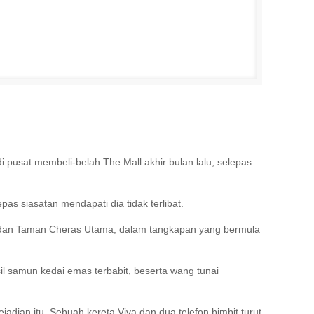
usat membeli-belah The Mall akhir bulan lalu, selepas
 siasatan mendapati dia tidak terlibat.
ra dan Taman Cheras Utama, dalam tangkapan yang bermula
il samun kedai emas terbabit, beserta wang tunai
adian itu. Sebuah kereta Viva dan dua telefon bimbit turut