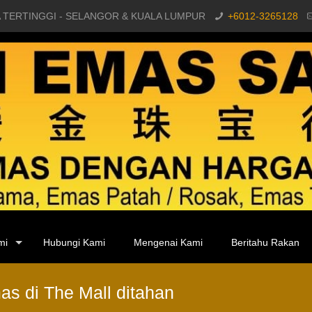
 TERTINGGI - SELANGOR & KUALA LUMPUR
+6012-3265128
mi
Hubungi Kami
Mengenai Kami
Beritahu Rakan
s di The Mall ditahan