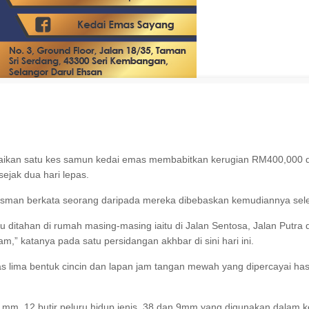
kan satu kes samun kedai emas membabitkan kerugian RM400,000 di p
ejak dua hari lepas.
an berkata seorang daripada mereka dibebaskan kemudiannya selepas
u ditahan di rumah masing-masing iaitu di Jalan Sentosa, Jalan Put
am,” katanya pada satu persidangan akhbar di sini hari ini.
s lima bentuk cincin dan lapan jam tangan mewah yang dipercayai has
mm, 12 butir peluru hidup jenis .38 dan 9mm yang digunakan dalam kej