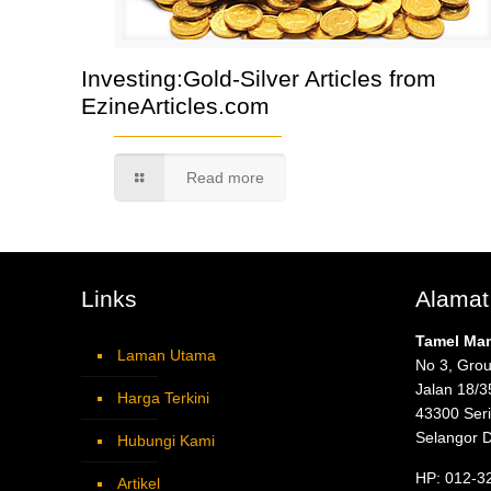
Investing:Gold-Silver Articles from
EzineArticles.com
Read more
Links
Alamat
Tamel Ma
Laman Utama
No 3, Grou
Jalan 18/3
Harga Terkini
43300 Ser
Selangor 
Hubungi Kami
HP: 012-3
Artikel