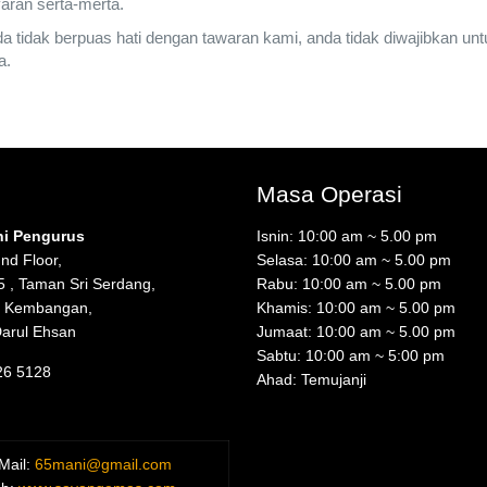
ran serta-merta.
da tidak berpuas hati dengan tawaran kami, anda tidak diwajibkan un
a.
Masa Operasi
ni Pengurus
Isnin: 10:00 am ~ 5.00 pm
nd Floor,
Selasa: 10:00 am ~ 5.00 pm
5 , Taman Sri Serdang,
Rabu: 10:00 am ~ 5.00 pm
i Kembangan,
Khamis: 10:00 am ~ 5.00 pm
Darul Ehsan
Jumaat: 10:00 am ~ 5.00 pm
Sabtu: 10:00 am ~ 5:00 pm
26 5128
Ahad: Temujanji
Mail:
65mani@gmail.com