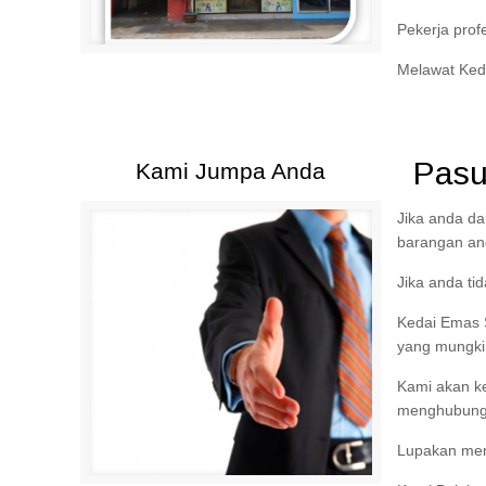
Pekerja prof
Melawat Keda
Pasu
Kami Jumpa Anda
Jika anda d
barangan an
Jika anda ti
Kedai Emas 
yang mungki
Kami akan k
menghubungi
Lupakan mem