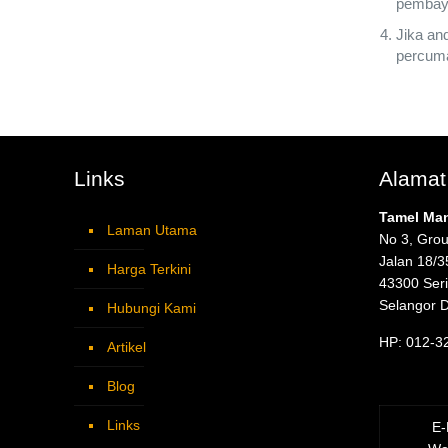
pembaya
Jika an
percum
Links
Alamat
Tamel Ma
Laman Utama
No 3, Grou
Jalan 18/3
Harga Terkini
43300 Ser
Selangor 
Hubungi Kami
HP: 012-3
Artikel
Blog
Links
E-