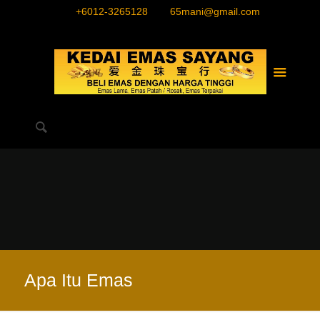
+6012-3265128
65mani@gmail.com
Apa Itu Emas