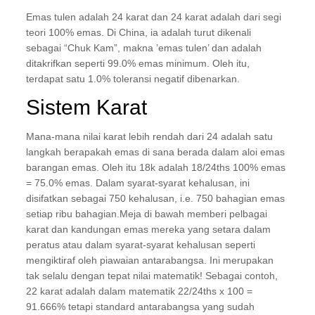
Emas tulen adalah 24 karat dan 24 karat adalah dari segi
teori 100% emas. Di China, ia adalah turut dikenali
sebagai “Chuk Kam”, makna ’emas tulen’ dan adalah
ditakrifkan seperti 99.0% emas minimum. Oleh itu,
terdapat satu 1.0% toleransi negatif dibenarkan.
Sistem Karat
Mana-mana nilai karat lebih rendah dari 24 adalah satu
langkah berapakah emas di sana berada dalam aloi emas
barangan emas. Oleh itu 18k adalah 18/24ths 100% emas
= 75.0% emas. Dalam syarat-syarat kehalusan, ini
disifatkan sebagai 750 kehalusan, i.e. 750 bahagian emas
setiap ribu bahagian.Meja di bawah memberi pelbagai
karat dan kandungan emas mereka yang setara dalam
peratus atau dalam syarat-syarat kehalusan seperti
mengiktiraf oleh piawaian antarabangsa. Ini merupakan
tak selalu dengan tepat nilai matematik! Sebagai contoh,
22 karat adalah dalam matematik 22/24ths x 100 =
91.666% tetapi standard antarabangsa yang sudah