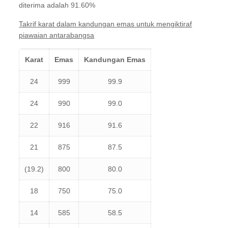
diterima adalah 91.60%
Takrif karat dalam kandungan emas untuk mengiktiraf
piawaian antarabangsa
Karat
Emas
Kandungan Emas
24
999
99.9
24
990
99.0
22
916
91.6
21
875
87.5
(19.2)
800
80.0
18
750
75.0
14
585
58.5