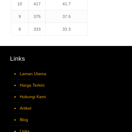
10
417
41.7
9
375
37.5
8
333
33.3
Links
Laman Utama
Harga Terkini
Hubungi Kami
Artikel
Blog
Links