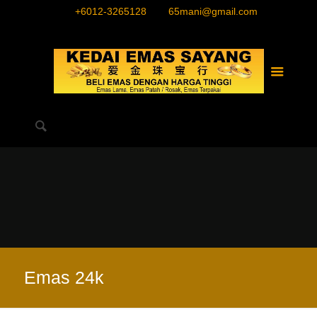
+6012-3265128
65mani@gmail.com
Emas 24k