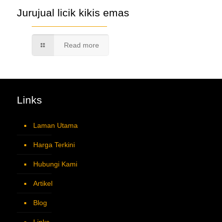
Jurujual licik kikis emas
Read more
Links
Laman Utama
Harga Terkini
Hubungi Kami
Artikel
Blog