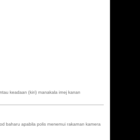
tau keadaan (kiri) manakala imej kanan
isod baharu apabila polis menemui rakaman kamera