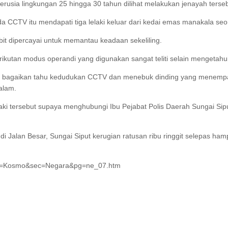
erusia lingkungan 25 hingga 30 tahun dilihat melakukan jenayah terseb
da CCTV itu mendapati tiga lelaki keluar dari kedai emas manakala se
it dipercayai untuk memantau keadaan sekeliling.
rikutan modus operandi yang digunakan sangat teliti selain mengetahu
ayah bagaikan tahu kedudukan CCTV dan menebuk dinding yang menem
alam.
laki tersebut supaya menghubungi Ibu Pejabat Polis Daerah Sungai Sip
di Jalan Besar, Sungai Siput kerugian ratusan ribu ringgit selepas h
ub=Kosmo&sec=Negara&pg=ne_07.htm