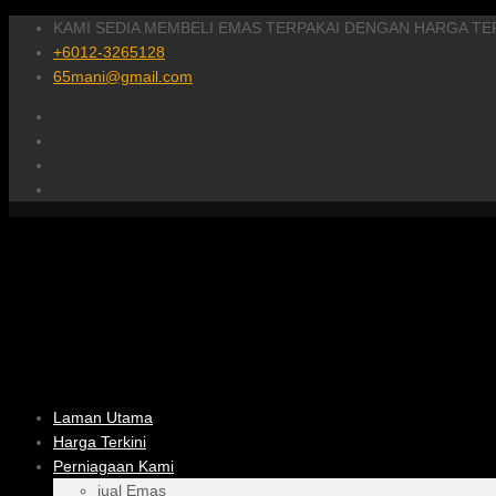
KAMI SEDIA MEMBELI EMAS TERPAKAI DENGAN HARGA TE
+6012-3265128
65mani@gmail.com
Laman Utama
Harga Terkini
Perniagaan Kami
jual Emas