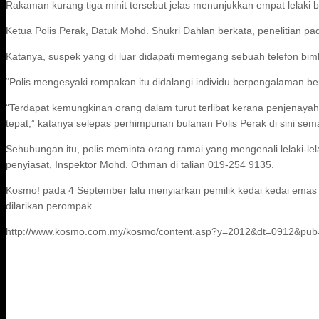
Rakaman kurang tiga minit tersebut jelas menunjukkan empat lelaki b
Ketua Polis Perak, Datuk Mohd. Shukri Dahlan berkata, penelitian pa
Katanya, suspek yang di luar didapati memegang sebuah telefon bimb
“Polis mengesyaki rompakan itu didalangi individu berpengalaman be
“Terdapat kemungkinan orang dalam turut terlibat kerana penjen
tepat,” katanya selepas perhimpunan bulanan Polis Perak di sini sem
Sehubungan itu, polis meminta orang ramai yang mengenali lelaki-le
penyiasat, Inspektor Mohd. Othman di talian 019-254 9135.
Kosmo! pada 4 September lalu menyiarkan pemilik kedai kedai emas 
dilarikan perompak.
http://www.kosmo.com.my/kosmo/content.asp?y=2012&dt=0912&p