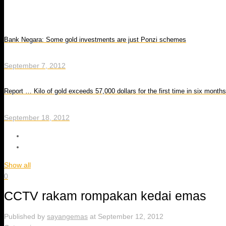
Bank Negara: Some gold investments are just Ponzi schemes
September 7, 2012
Report … Kilo of gold exceeds 57,000 dollars for the first time in six months
September 18, 2012
Show all
0
CCTV rakam rompakan kedai emas
Published by
sayangemas
at
September 12, 2012