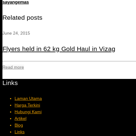
sayangemas
Related posts
June 24, 2015
Flyers held in 62 kg Gold Haul in Vizag
Read more
Links
Laman Utama
Harga Terkini
Hubungi Kami
Artikel
Blog
Links