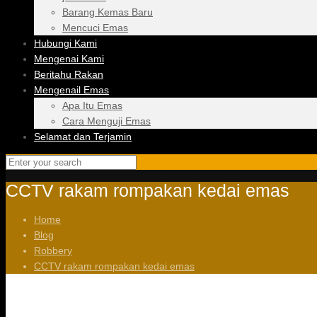
Barang Kemas Baru
Mencuci Emas
Hubungi Kami
Mengenai Kami
Beritahu Rakan
Mengenail Emas
Apa Itu Emas
Cara Menguji Emas
Selamat dan Terjamin
CCTV rakam rompakan kedai emas
Home
Blog
Robbery
CCTV rakam rompakan kedai emas