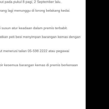
ut pada pukul 8 pagi, 2 September lalu.
orang lagi menunggu di lorong belakang kedai.
i susun atur keadaan dalam premis terbabit.
patkan peti besi menyimpan barangan kemas dengan
ut menerusi talian 05-598 2222 atau pegawai
ampir kesemua barangan kemas di premis berkenaan