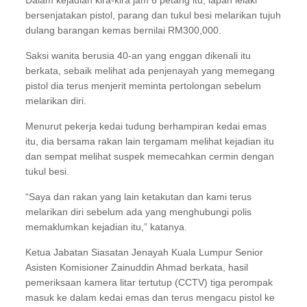
Dalam kejadian kira-kira jam 6 petang itu, lapan lelaki
bersenjatakan pistol, parang dan tukul besi melarikan tujuh
dulang barangan kemas bernilai RM300,000.
Saksi wanita berusia 40-an yang enggan dikenali itu
berkata, sebaik melihat ada penjenayah yang memegang
pistol dia terus menjerit meminta pertolongan sebelum
melarikan diri.
Menurut pekerja kedai tudung berhampiran kedai emas
itu, dia bersama rakan lain tergamam melihat kejadian itu
dan sempat melihat suspek memecahkan cermin dengan
tukul besi.
“Saya dan rakan yang lain ketakutan dan kami terus
melarikan diri sebelum ada yang menghubungi polis
memaklumkan kejadian itu,” katanya.
Ketua Jabatan Siasatan Jenayah Kuala Lumpur Senior
Asisten Komisioner Zainuddin Ahmad berkata, hasil
pemeriksaan kamera litar tertutup (CCTV) tiga perompak
masuk ke dalam kedai emas dan terus mengacu pistol ke