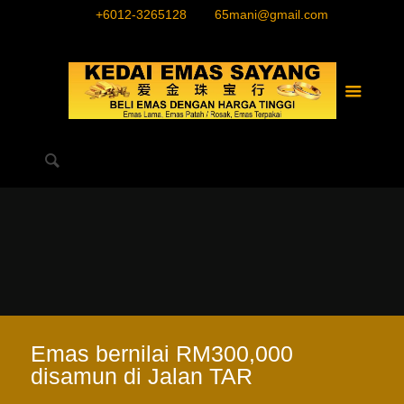
+6012-3265128
65mani@gmail.com
Emas bernilai RM300,000
disamun di Jalan TAR