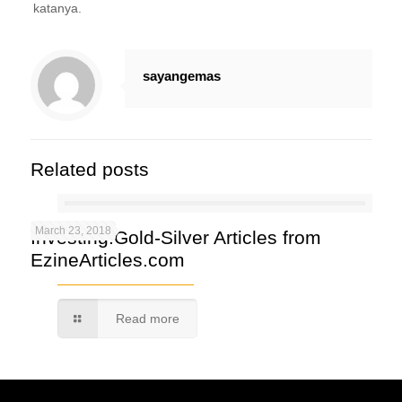
katanya.
sayangemas
Related posts
March 23, 2018
Investing:Gold-Silver Articles from
EzineArticles.com
Read more