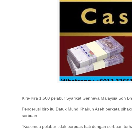
Kira-Kira 1,500 pelabur Syarikat Genneva Malaysia Sdn B
Pengerusi biro itu Datuk Muhd Khairun Aseh berkata piha
serbuan.
“Kesemua pelabur tidak berpuas hati dengan serbuan terh