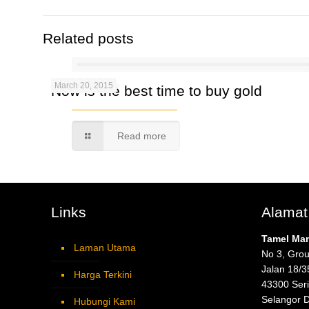
Related posts
March 20, 2015
Now is the best time to buy gold
Read more
Links
Alamat
Tamel Ma
Laman Utama
No 3, Grou
Jalan 18/3
Harga Terkini
43300 Ser
Selangor 
Hubungi Kami