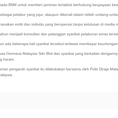
epada BNM untuk memberi jaminan tertakluk berhubung keupayaan kewa
sebagai pelabur yang jujur, ataupun dikenali dalam istilah undang-und
aikan entiti dan individu yang beroperasi tanpa kelulusan di media 
ahun menjadi konsultan dan pelanggan syarikat pelaburan emas tersebu
un ada beberapa kali syarikat tersebut terlewat membayar keuntungan,
 Genneva Malaysia Sdn Bhd dan syarikat yang berkaitan dengannya 
ng haram.
man pengarah syarikat itu dilakukakan bersama oleh Polis Diraja Ma
alaysia.