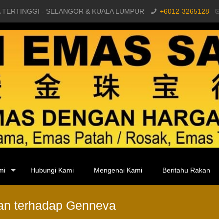
 TERTINGGI - SELANGOR & KUALA LUMPUR
+6012-3265128
mi
Hubungi Kami
Mengenai Kami
Beritahu Rakan
uan terhadap Genneva