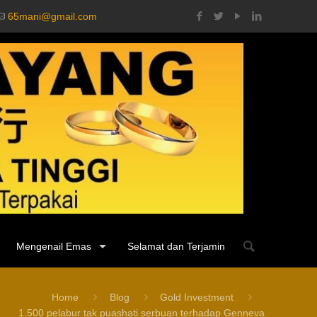
65mani@gmail.com
Mengenail Emas
Selamat dan Terjamin
Home
Blog
Gold Investment
1,500 pelabur tak puashati serbuan terhadap Genneva