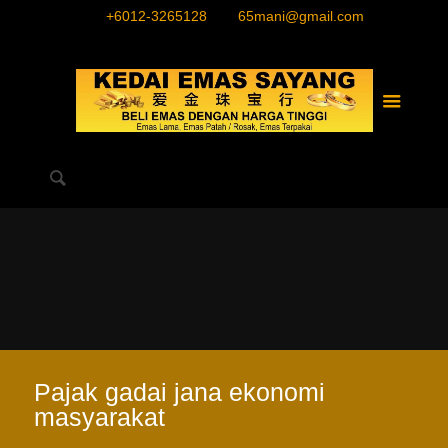
+6012-3265128
65mani@gmail.com
Pajak gadai jana ekonomi
masyarakat