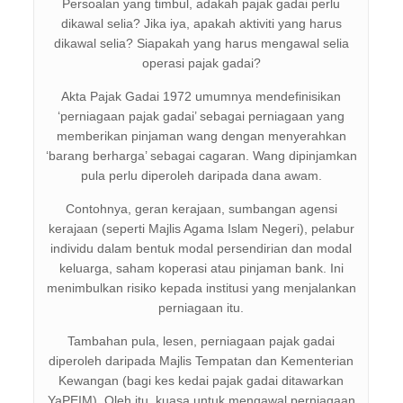
Persoalan yang timbul, adakah pajak gadai perlu
dikawal selia? Jika iya, apakah aktiviti yang harus
dikawal selia? Siapakah yang harus mengawal selia
operasi pajak gadai?
Akta Pajak Gadai 1972 umumnya mendefinisikan
‘perniagaan pajak gadai’ sebagai perniagaan yang
memberikan pinjaman wang dengan menyerahkan
‘barang berharga’ sebagai cagaran. Wang dipinjamkan
pula perlu diperoleh daripada dana awam.
Contohnya, geran kerajaan, sumbangan agensi
kerajaan (seperti Majlis Agama Islam Negeri), pelabur
individu dalam bentuk modal persendirian dan modal
keluarga, saham koperasi atau pinjaman bank. Ini
menimbulkan risiko kepada institusi yang menjalankan
perniagaan itu.
Tambahan pula, lesen, perniagaan pajak gadai
diperoleh daripada Majlis Tempatan dan Kementerian
Kewangan (bagi kes kedai pajak gadai ditawarkan
YaPEIM). Oleh itu, kuasa untuk mengawal perniagaan