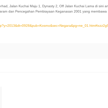
had, Jalan Kuchai Maju 1, Dynasty 2, Off Jalan Kuchai Lama di sini 
Haram dan Pencegahan Pembiayaan Keganasan 2001 yang membawa 
.asp?y=2013&dt=0928&pub=Kosmo&sec=Negara&pg=ne_01.htm#ixzz2g