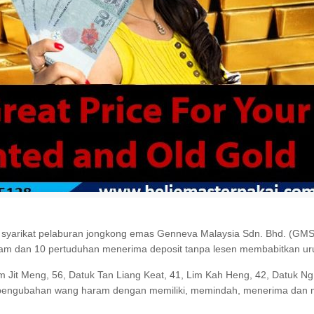
yarikat pelaburan jongkong emas Genneva Malaysia Sdn. Bhd. (GMSB
 dan 10 pertuduhan menerima deposit tanpa lesen membabitkan urus 
 Jit Meng, 56, Datuk Tan Liang Keat, 41, Lim Kah Heng, 42, Datuk N
m pengubahan wang haram dengan memiliki, memindah, menerima dan 