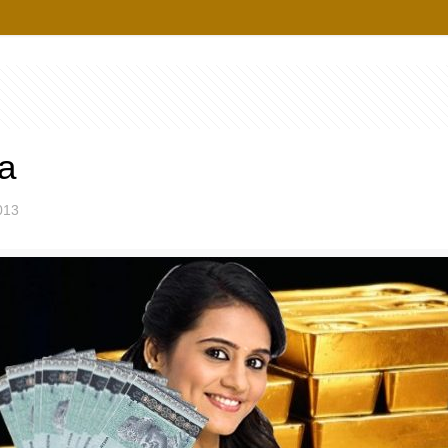
a
013