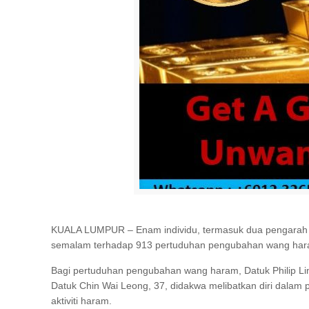
KUALA LUMPUR – Enam individu, termasuk dua pengarah s
semalam terhadap 913 pertuduhan pengubahan wang haram
Bagi pertuduhan pengubahan wang haram, Datuk Philip Lim
Datuk Chin Wai Leong, 37, didakwa melibatkan diri dala
aktiviti haram.