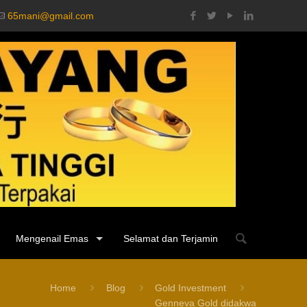
65mani@gmail.com
Mengenail Emas
Selamat dan Terjamin
Home
Blog
Gold Investment
Genneva Gold didakwa