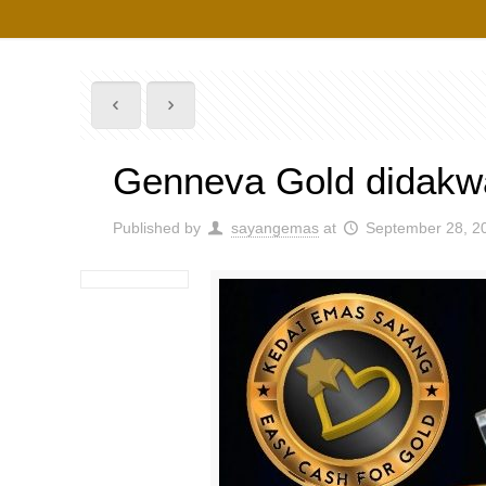
Genneva Gold didakw
Published by
sayangemas
at
September 28, 2